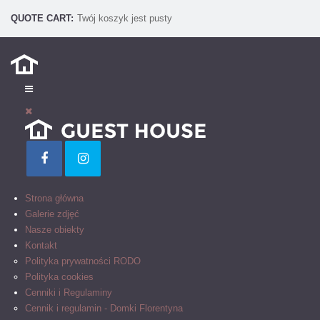
QUOTE
CART:
Twój koszyk jest pusty
Strona główna
Galerie zdjęć
Nasze obiekty
Kontakt
Polityka prywatności RODO
Polityka cookies
Cenniki i Regulaminy
Cennik i regulamin - Domki Florentyna