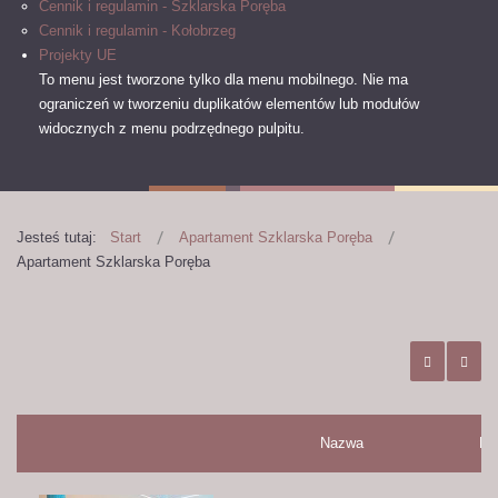
Cennik i regulamin - Szklarska Poręba
Cennik i regulamin - Kołobrzeg
Projekty UE
To menu jest tworzone tylko dla menu mobilnego.
Nie ma
ograniczeń w tworzeniu duplikatów elementów lub modułów
widocznych z menu podrzędnego pulpitu.
Jesteś tutaj:
Start
Apartament Szklarska Poręba
Apartament Szklarska Poręba
Nazwa
Nr 