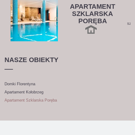
APARTAMENT
SZKLARSKA
ap
PORĘBA
szkl
NASZE
OBIEKTY
Domki Florentyna
Apartament Kołobrzeg
Apartament Szklarska Poręba