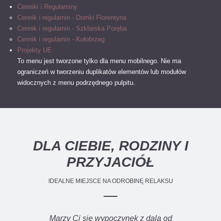
Cenniki i Regulaminy
Cennik i regulamin - Domki Florentyna
Cennik i regulamin - Szklarska Poręba
Cennik i regulamin - Kołobrzeg
Projekty UE
To menu jest tworzone tylko dla menu mobilnego.
Nie ma
ograniczeń w tworzeniu duplikatów elementów lub modułów
widocznych z menu podrzędnego pulpitu.
DLA CIEBIE, RODZINY I
PRZYJACIÓŁ
IDEALNE MIEJSCE NA ODROBINĘ RELAKSU
Marzy Ci się wypoczynek z dala od