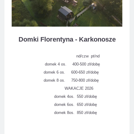
Domki Florentyna - Karkonosze
nd/czw pt/nd
domek 4 os. 400-500 zł/dobę
domek 6 os. 600-650 zł/dobę
domek 8 os. 750-800 zł/dobę
WAKACJE 2026
domek 4os. 550 zł/dobę
domek 6os. 650 zł/dobę
domek 8os. 850 zł/dobę