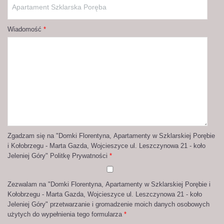
Wiadomość
*
Zgadzam się na "Domki Florentyna, Apartamenty w Szklarskiej Porębie
i Kołobrzegu - Marta Gazda, Wojcieszyce ul. Leszczynowa 21 - koło
Jeleniej Góry" Politkę Prywatności
*
Zezwalam na "Domki Florentyna, Apartamenty w Szklarskiej Porębie i
Kołobrzegu - Marta Gazda, Wojcieszyce ul. Leszczynowa 21 - koło
Jeleniej Góry" przetwarzanie i gromadzenie moich danych osobowych
użytych do wypełnienia tego formularza
*