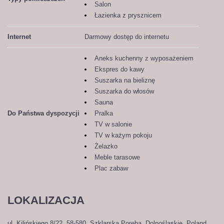
Salon
Łazienka z prysznicem
Internet
Darmowy dostęp do internetu
Aneks kuchenny z wyposażeniem
Ekspres do kawy
Suszarka na bieliznę
Suszarka do włosów
Sauna
Do Państwa dyspozycji
Pralka
TV w salonie
TV w każym pokoju
Żelazko
Meble tarasowe
Plac zabaw
LOKALIZACJA
ul. Kilińskiego 8/22, 58-580, Szklarska Poręba, Dolnośląskie, Poland