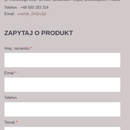
Telefon:
+48 500 183 314
Email:
martak_84@o2pl
ZAPYTAJ O PRODUKT
Imię, nazwisko
*
Email
*
Telefon
Temat
*