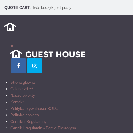
QUOTE
CART:
Twój koszyk jest pusty
Strona główna
Galerie zdjęć
Nasze obiekty
Kontakt
Polityka prywatności RODO
Polityka cookies
Cenniki i Regulaminy
Cennik i regulamin - Domki Florentyna