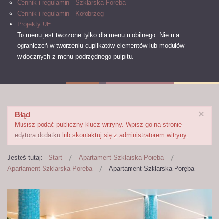
Cennik i regulamin - Szklarska Poręba
Cennik i regulamin - Kołobrzeg
Projekty UE
To menu jest tworzone tylko dla menu mobilnego.
Nie ma
ograniczeń w tworzeniu duplikatów elementów lub modułów
widocznych z menu podrzędnego pulpitu.
×
Błąd
Musisz podać publiczny klucz witryny. Wpisz go na stronie
edytora dodatku
lub skontaktuj się z administratorem witryny.
Jesteś tutaj:
Start
Apartament Szklarska Poręba
Apartament Szklarska Poręba
Apartament Szklarska Poręba