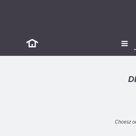
D
Chcesz od