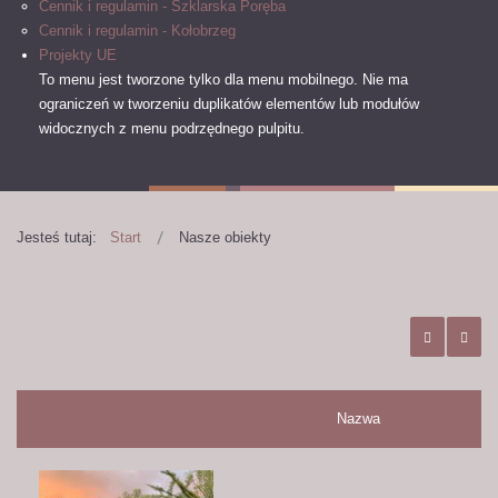
Cennik i regulamin - Szklarska Poręba
Cennik i regulamin - Kołobrzeg
Projekty UE
To menu jest tworzone tylko dla menu mobilnego.
Nie ma
ograniczeń w tworzeniu duplikatów elementów lub modułów
widocznych z menu podrzędnego pulpitu.
Jesteś tutaj:
Start
Nasze obiekty
Nazwa