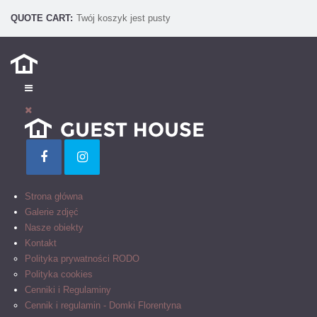
QUOTE
CART:
Twój koszyk jest pusty
Strona główna
Galerie zdjęć
Nasze obiekty
Kontakt
Polityka prywatności RODO
Polityka cookies
Cenniki i Regulaminy
Cennik i regulamin - Domki Florentyna