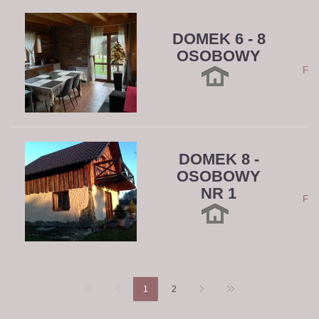
DOMEK 6 - 8
OSOBOWY
D
Flo
DOMEK 8 -
OSOBOWY
D
NR 1
Flo
1
2