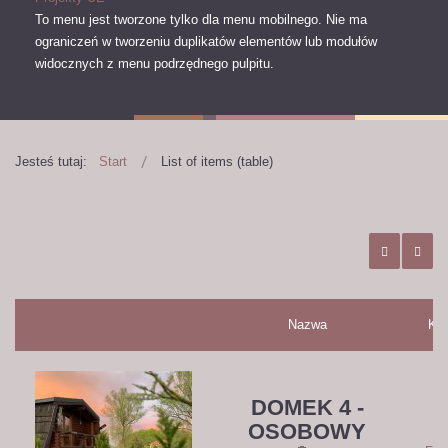
To menu jest tworzone tylko dla menu mobilnego.
Nie ma
ograniczeń w tworzeniu duplikatów elementów lub modułów
widocznych z menu podrzędnego pulpitu.
Jesteś tutaj:
Start
List of items (table)
Nazwa
Kat
DOMEK 4 -
OSOBOWY
D