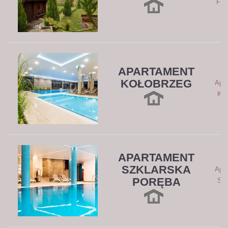
Flo
APARTAMENT
KOŁOBRZEG
Apa
Koł
APARTAMENT
SZKLARSKA
Apa
PORĘBA
Szk
P