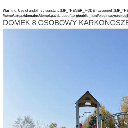
Warning
: Use of undefined constant JMF_THEMER_MODE - assumed 'JMF_THEMER_
/home/artgaz/domains/domekgazda.pbsoft.org/public_html/plugins/system/d
DOMEK 8 OSOBOWY KARKONOSZE