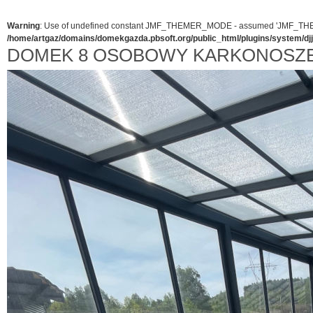
Warning
: Use of undefined constant JMF_THEMER_MODE - assumed 'JMF_THEMER_
/home/artgaz/domains/domekgazda.pbsoft.org/public_html/plugins/system/d
DOMEK 8 OSOBOWY KARKONOSZE