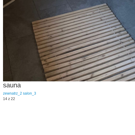
sauna
zewnatrz_2
salon_3
14 z 22