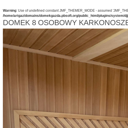
Warning
: Use of undefined constant JMF_THEMER_MODE - assumed 'JMF_THEMER_
/home/artgaz/domains/domekgazda.pbsoft.org/public_html/plugins/system/d
DOMEK 8 OSOBOWY KARKONOSZE